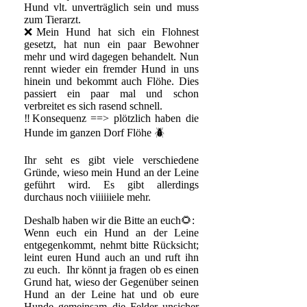
Hund vlt. unverträglich sein und muss
zum Tierarzt.
❌Mein Hund hat sich ein Flohnest
gesetzt, hat nun ein paar Bewohner
mehr und wird dagegen behandelt. Nun
rennt wieder ein fremder Hund in uns
hinein und bekommt auch Flöhe. Dies
passiert ein paar mal und schon
verbreitet es sich rasend schnell.
‼️Konsequenz ==> plötzlich haben die
Hunde im ganzen Dorf Flöhe 🪲
Ihr seht es gibt viele verschiedene
Gründe, wieso mein Hund an der Leine
geführt wird. Es gibt allerdings
durchaus noch viiiiiiele mehr.
Deshalb haben wir die Bitte an euch🌻:
Wenn euch ein Hund an der Leine
entgegenkommt, nehmt bitte Rücksicht;
leint euren Hund auch an und ruft ihn
zu euch. Ihr könnt ja fragen ob es einen
Grund hat, wieso der Gegenüber seinen
Hund an der Leine hat und ob eure
Hunde gemeinsam die Felder unsicher