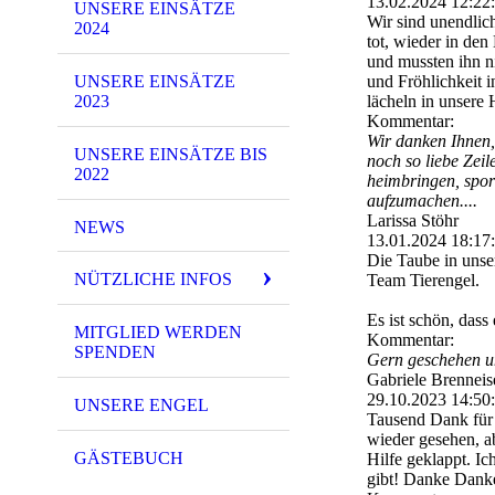
13.02.2024
12:22
UNSERE EINSÄTZE
Wir sind unendlic
2024
tot, wieder in de
und mussten ihn n
UNSERE EINSÄTZE
und Fröhlichkeit 
2023
lächeln in unsere
Kommentar:
Wir danken Ihnen, 
UNSERE EINSÄTZE BIS
noch so liebe Zeil
2022
heimbringen, sporn
aufzumachen....
Larissa Stöhr
NEWS
13.01.2024
18:17
Die Taube in unse
NÜTZLICHE INFOS
Team Tierengel.
Es ist schön, dass 
MITGLIED WERDEN
Kommentar:
SPENDEN
Gern geschehen un
Gabriele Brenneis
29.10.2023
14:50
UNSERE ENGEL
Tausend Dank für 
wieder gesehen, ab
GÄSTEBUCH
Hilfe geklappt. Ich
gibt! Danke Dank