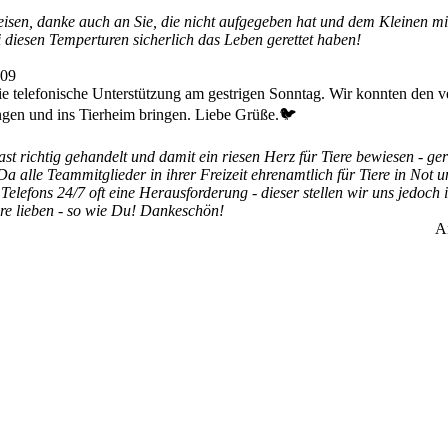
isen, danke auch an Sie, die nicht aufgegeben hat und dem Kleinen mit
i diesen Temperturen sicherlich das Leben gerettet haben!
:09
ie telefonische Unterstützung am gestrigen Sonntag. Wir konnten den ve
ngen und ins Tierheim bringen. Liebe Grüße.🐦
st richtig gehandelt und damit ein riesen Herz für Tiere bewiesen - g
 Da alle Teammitglieder in ihrer Freizeit ehrenamtlich für Tiere in Not u
Telefons 24/7 oft eine Herausforderung - dieser stellen wir uns jedoc
ere lieben - so wie Du! Dankeschön!
A