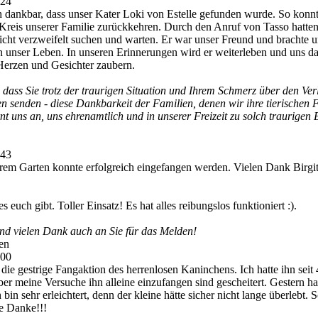
:24
h dankbar, dass unser Kater Loki von Estelle gefunden wurde. So konn
n Kreis unserer Familie zurückkehren. Durch den Anruf von Tasso hatte
icht verzweifelt suchen und warten. Er war unser Freund und brachte u
in unser Leben. In unseren Erinnerungen wird er weiterleben und uns d
 Herzen und Gesichter zaubern.
dass Sie trotz der traurigen Situation und Ihrem Schmerz über den Ver
en senden - diese Dankbarkeit der Familien, denen wir ihre tierischen 
t uns an, uns ehrenamtlich und in unserer Freizeit zu solch traurigen 
:43
rem Garten konnte erfolgreich eingefangen werden. Vielen Dank Birgi
es euch gibt. Toller Einsatz! Es hat alles reibungslos funktioniert :).
d vielen Dank auch an Sie für das Melden!
en
:00
die gestrige Fangaktion des herrenlosen Kaninchens. Ich hatte ihn se
er meine Versuche ihn alleine einzufangen sind gescheitert. Gestern hat
 bin sehr erleichtert, denn der kleine hätte sicher nicht lange überlebt.
e Danke!!!