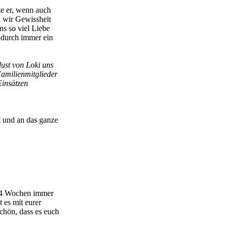
te er, wenn auch
n wir Gewissheit
ns so viel Liebe
adurch immer ein
lust von Loki uns
Familienmitglieder
Einsätzen
t und an das ganze
it 4 Wochen immer
 es mit eurer
 Schön, dass es euch