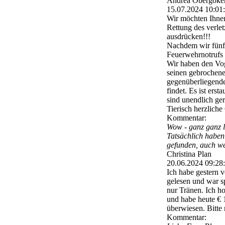
Andrea Obergöker
15.07.2024
10:01
Wir möchten Ihnen
Rettung des verle
ausdrücken!!!
Nachdem wir fünf 
Feuerwehrnotrufs 
Wir haben den Voge
seinen gebrochene
gegenüberliegende
findet. Es ist erst
sind unendlich ge
Tierisch herzliche
Kommentar:
Wow - ganz ganz l
Tatsächlich haben
gefunden, auch wen
Christina Plan
20.06.2024
09:28
Ich habe gestern v
gelesen und war s
nur Tränen. Ich h
und habe heute € 1
überwiesen. Bitte
Kommentar: