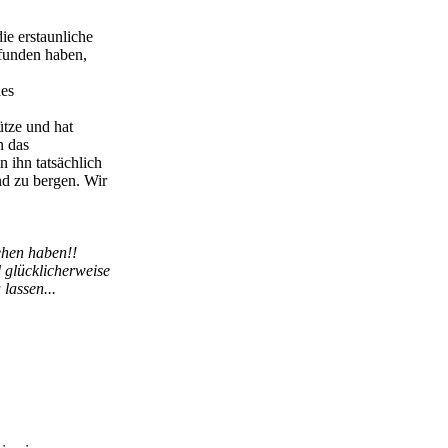
ie erstaunliche
efunden haben,
des
ütze und hat
n das
 ihn tatsächlich
und zu bergen. Wir
ehen haben!!
 glücklicherweise
lassen...