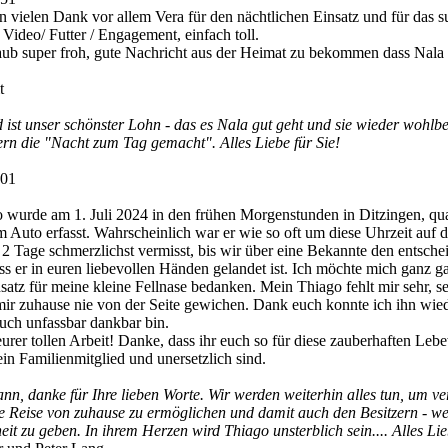
n vielen Dank vor allem Vera für den nächtlichen Einsatz und für das s
 Video/ Futter / Engagement, einfach toll.
ub super froh, gute Nachricht aus der Heimat zu bekommen dass Nala 
t
ist unser schönster Lohn - das es Nala gut geht und sie wieder wohlbe
ern die "Nacht zum Tag gemacht". Alles Liebe für Sie!
:01
 wurde am 1. Juli 2024 in den frühen Morgenstunden in Ditzingen, quas
m Auto erfasst. Wahrscheinlich war er wie so oft um diese Uhrzeit au
2 Tage schmerzlichst vermisst, bis wir über eine Bekannte den entsch
ss er in euren liebevollen Händen gelandet ist. Ich möchte mich ganz ga
satz für meine kleine Fellnase bedanken. Mein Thiago fehlt mir sehr, 
 mir zuhause nie von der Seite gewichen. Dank euch konnte ich ihn wie
euch unfassbar dankbar bin.
urer tollen Arbeit! Danke, dass ihr euch so für diese zauberhaften Lebe
 ein Familienmitglied und unersetzlich sind.
n, danke für Ihre lieben Worte. Wir werden weiterhin alles tun, um v
zte Reise von zuhause zu ermöglichen und damit auch den Besitzern - w
eit zu geben. In ihrem Herzen wird Thiago unsterblich sein.... Alles Lie