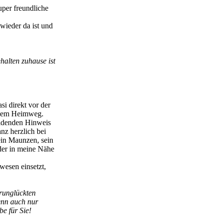
uper freundliche
wieder da ist und
halten zuhause ist
i direkt vor der
f dem Heimweg.
eidenden Hinweis
nz herzlich bei
sein Maunzen, sein
der in meine Nähe
wesen einsetzt,
erunglückten
enn auch nur
be für Sie!