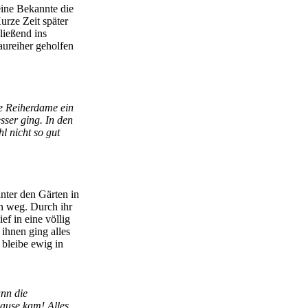
eine Bekannte die
urze Zeit später
hließend ins
aureiher geholfen
ie Reiherdame ein
esser ging. In den
l nicht so gut
nter den Gärten in
nn weg. Durch ihr
ef in eine völlig
ihnen ging alles
 bleibe ewig in
nn die
Hause kam! Alles