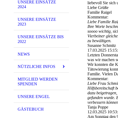
UNSERE EINSÄTZE
liebevoll Sie sic
2024
Liebe Grüße
Familie Raigel
Kommentar:
UNSERE EINSÄTZE
Liebe Familie Raig
2023
Ihre Worte beschre
soooo wichtig, si
Vierbeiner gleich
UNSERE EINSÄTZE BIS
zu bewältigen.
2022
Susanne Schmitz
17.03.2025
15:15
NEWS
Letzten Donnersta
was wir machen so
Wir konnten die Ka
NÜTZLICHE INFOS
Tätowierung konnte
Familie. Vielen Da
Kommentar:
MITGLIED WERDEN
Liebe Frau Schmitz
SPENDEN
Hilfsbereitschaft 
dazu beigetragen, 
UNSERE ENGEL
gefunden wurde. E
verbessern können
Tanja Poppe
GÄSTEBUCH
12.03.2025
10:53
Am Sonntag den 9.