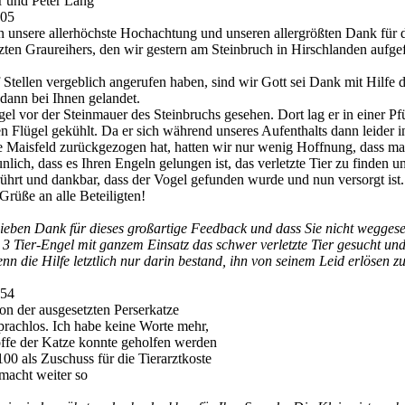
 und Peter Lang
:05
 unsere allerhöchste Hochachtung und unseren allergrößten Dank für d
tzten Graureihers, den wir gestern am Steinbruch in Hirschlanden aufg
Stellen vergeblich angerufen haben, sind wir Gott sei Dank mit Hilfe 
dann bei Ihnen gelandet.
l vor der Steinmauer des Steinbruchs gesehen. Dort lag er in einer Pf
n Flügel gekühlt. Da er sich während unseres Aufenthalts dann leider i
 Maisfeld zurückgezogen hat, hatten wir nur wenig Hoffnung, dass man
aunlich, dass es Ihren Engeln gelungen ist, das verletzte Tier zu finden 
rührt und dankbar, dass der Vogel gefunden wurde und nun versorgt ist.
 Grüße an alle Beteiligten!
ieben Dank für dieses großartige Feedback und dass Sie nicht wegges
 3 Tier-Engel mit ganzem Einsatz das schwer verletzte Tier gesucht und
n die Hilfe letztlich nur darin bestand, ihn von seinem Leid erlösen zu 
:54
on der ausgesetzten Perserkatze
prachlos. Ich habe keine Worte mehr,
offe der Katze konnte geholfen werden
00 als Zuschuss für die Tierarztkoste
 macht weiter so