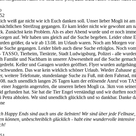
o
:52
 ich weiß gar nicht wie ich Euch danken soll. Unser lieber Mogli ist am
nächtlichen Streifzug gegangen. Er kam leider nicht wie gewohnt am 
k. Zunächst kein Problem. Als es aber Abend wurde und er noch imme
Sorgen auf. Wir haben uns gleich auf die Suche begeben. Leider ohne 
rden größer, da wir ab 13.08. im Urlaub waren. Noch am Morgen vor
ie Suche gegangen. Leider blieb auch diese Suche erfolglos. Noch vo
 - TASSO, Tierheim, Tierärzte, Stadt Ludwigsburg, Polizei - alle wurden
h Familie und Nachbarn in unserer Abwesenheit auf die Suche gemach
dreht. Keller und Garagen wurden geöffnet. Flyer wurden aufgehängt
schwunden. Das war kein wirklich schöner Urlaub. Wieder Zuhause g
yer, weitere Telefonate, stundenlange Suche zu Fuß, mit dem Fahrrad, m
.08. nach unendlich langen 26 Tagen kam der erlösende Anruf von TA
einer Joggerin angerufen, die unseren lieben Mogli ca. 3km von sei
d gefunden hat. Sie hat die Tier Engel verständigt und wir durften noc
i Petra abholen. Wir sind unendlich glücklich und so dankbar. Danke da
one
h Happy Ends sind auch uns die liebsten! Wir sind über jede Fellnase,
n können, unbeschreiblich glücklich - habt eine wundervolle intensiv
ch!
:51