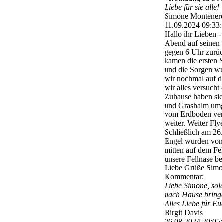
Liebe für sie alle!
Simone Montener
11.09.2024
09:33
Hallo ihr Lieben -
Abend auf seinen 
gegen 6 Uhr zurüc
kamen die ersten 
und die Sorgen wu
wir nochmal auf d
wir alles versucht
Zuhause haben sic
und Grashalm umge
vom Erdboden ver
weiter. Weiter Fl
Schließlich am 26
Engel wurden von 
mitten auf dem Fel
unsere Fellnase be
Liebe Grüße Sim
Kommentar:
Liebe Simone, solc
nach Hause bringe
Alles Liebe für Eu
Birgit Davis
26.08.2024
20:05