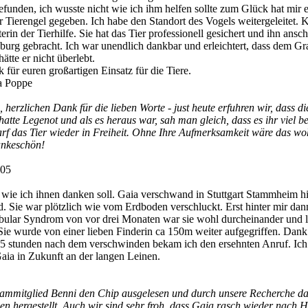
unden, ich wusste nicht wie ich ihm helfen sollte zum Glück hat mir 
Tierengel gegeben. Ich habe den Standort des Vogels weitergeleitet. K
erin der Tierhilfe. Sie hat das Tier professionell gesichert und ihn ansc
urg gebracht. Ich war unendlich dankbar und erleichtert, dass dem Gr
ätte er nicht überlebt.
 für euren großartigen Einsatz für die Tiere.
a Poppe
herzlichen Dank für die lieben Worte - just heute erfuhren wir, dass d
e hatte Legenot und als es heraus war, sah man gleich, dass es ihr viel b
rf das Tier wieder in Freiheit. Ohne Ihre Aufmerksamkeit wäre das woh
nkeschön!
:05
t wie ich ihnen danken soll. Gaia verschwand in Stuttgart Stammheim hi
. Sie war plötzlich wie vom Erdboden verschluckt. Erst hinter mir da
tibular Syndrom von vor drei Monaten war sie wohl durcheinander und li
Sie wurde von einer lieben Finderin ca 150m weiter aufgegriffen. Dank 
1,5 stunden nach dem verschwinden bekam ich den ersehnten Anruf. Ich
Gaia in Zukunft an der langen Leinen.
ammitglied Benni den Chip ausgelesen und durch unsere Recherche da
en hergestellt. Auch wir sind sehr froh, dass Gaia rasch wieder nach 