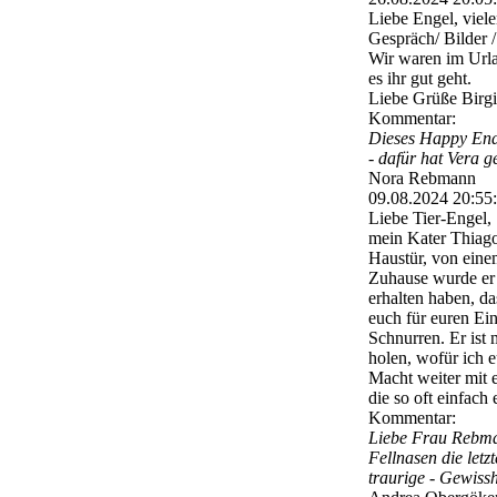
Liebe Engel, viele
Gespräch/ Bilder /
Wir waren im Urla
es ihr gut geht.
Liebe Grüße Birgi
Kommentar:
Dieses Happy End 
- dafür hat Vera g
Nora Rebmann
09.08.2024
20:55
Liebe Tier-Engel,
mein Kater Thiago
Haustür, von eine
Zuhause wurde er 
erhalten haben, da
euch für euren Ein
Schnurren. Er ist
holen, wofür ich 
Macht weiter mit e
die so oft einfach
Kommentar:
Liebe Frau Rebman
Fellnasen die let
traurige - Gewissh