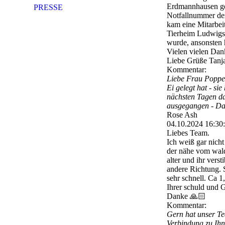
Erdmannhausen gef
PRESSE
Notfallnummer der 
kam eine Mitarbeit
Tierheim Ludwigsb
wurde, ansonsten h
Vielen vielen Dank
Liebe Grüße Tanj
Kommentar:
Liebe Frau Poppe, 
Ei gelegt hat - si
nächsten Tagen da
ausgegangen - Da
Rose Ash
04.10.2024
16:30
Liebes Team.
Ich weiß gar nich
der nähe vom wald
alter und ihr vers
andere Richtung. 
sehr schnell. Ca 
Ihrer schuld und 
Danke 🙏🏻
Kommentar:
Gern hat unser Te
Verbindung zu Ihn