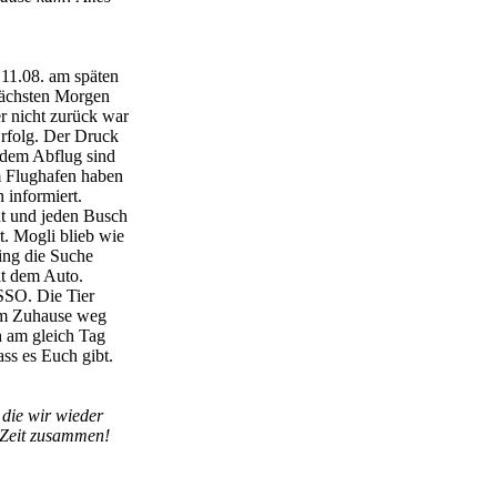
 11.08. am späten
nächsten Morgen
r nicht zurück war
Erfolg. Der Druck
 dem Abflug sind
m Flughafen haben
 informiert.
t und jeden Busch
. Mogli blieb wie
ing die Suche
it dem Auto.
SSO. Die Tier
nem Zuhause weg
h am gleich Tag
ss es Euch gibt.
 die wir wieder
e Zeit zusammen!