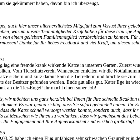
h um sie gekümmert haben, davon bin ich überzeugt.
el, auch hier unser allerherzlichstes Mitgefühl zum Verlust Ihrer geli
iben, warum unsere Teammitglieder Kraft haben für diese traurige Aufg
ch von einem geliebten Familienmitglied verabschieden zu können. Für
ermassen! Danke für Ihr liebes Feedback und viel Kraft, um diesen schm
:31
g lag eine fremde krank wirkende Katze in unserem Garten. Zuerst wus
llten. Vom Tierschutzverein Winnenden erhielten wir die Notfallnumme
tze sichern und kurz darauf kam die Tierretterin und brachte sie zum T
 der Besitzer gefunden werden. Ende gut alles gut. Kater Ege ist wied
nk an die Tier-Engel! Ihr macht einen super Job!
, wir möchten uns ganz herzlich bei Ihnen für Ihre schnelle Reaktion 
bedanken! Es war genau richtig, dass Sie sofort gehandelt haben. Ihr Ei
dass die Katze schnell versorgt werden konnte, sondern auch, dass ihr 
s ist Menschen wie Ihnen zu verdanken, dass wir gemeinsam das Leben
. Ihr Engagement und Ihre Aufmerksamkeit sind wirklich großartig!
:55
03.25 habe ich einen Flug unfähigen sehr schwachen Graureiher in de